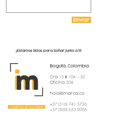
Enviar
¡Estamos listos para Soñar junto a ti!
Bogotá, Colombia
Cra
15
#
104 – 30
Oficina
204
hola
@
imarca.co
+57 (316) 741 5726
Creemos en tus ideas
+57 (300) 653 9006
Sueña. Trabaja. Disfruta.