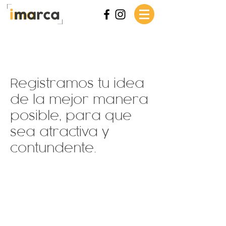
Registramos tu idea
de la mejor manera
posible, para que
sea atractiva y
contundente.
Fotografía, Producción Audiovisual,
Animación
y
Videos Corporativos
2D y 3D,